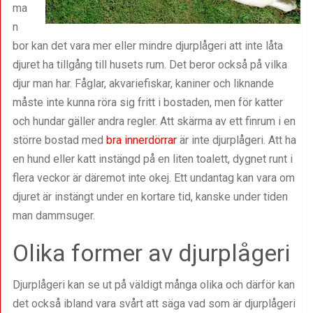
ma
n
bor kan det vara mer eller mindre djurplågeri att inte låta
djuret ha tillgång till husets rum. Det beror också på vilka
djur man har. Fåglar, akvariefiskar, kaniner och liknande
måste inte kunna röra sig fritt i bostaden, men för katter
och hundar gäller andra regler. Att skärma av ett finrum i en
större bostad med
bra innerdörrar
är inte djurplågeri. Att ha
en hund eller katt instängd på en liten toalett, dygnet runt i
flera veckor är däremot inte okej. Ett undantag kan vara om
djuret är instängt under en kortare tid, kanske under tiden
man dammsuger.
Olika former av djurplågeri
Djurplågeri kan se ut på väldigt många olika och därför kan
det också ibland vara svårt att säga vad som är djurplågeri