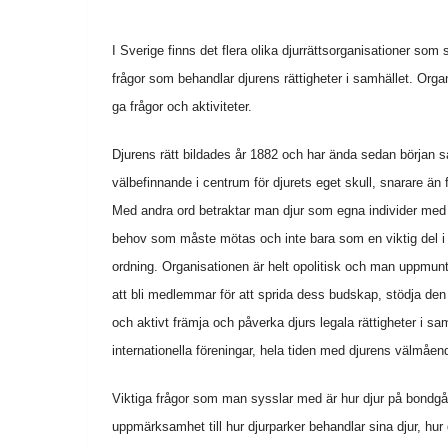
I Sverige finns det flera olika djurrättsorganisationer som
frågor som behandlar djurens rättigheter i samhället. Org
ga frågor och aktiviteter.
Djurens rätt bildades år 1882 och har ända sedan början s
välbefinnande i centrum för djurets eget skull, snarare än
Med andra ord betraktar man djur som egna individer med
behov som måste mötas och inte bara som en viktig del i
ordning. Organisationen är helt opolitisk och man uppmun
att bli medlemmar för att sprida dess budskap, stödja de
och aktivt främja och påverka djurs legala rättigheter i 
internationella föreningar, hela tiden med djurens välmåen
Viktiga frågor som man sysslar med är hur djur på bondgår
uppmärksamhet till hur djurparker behandlar sina djur, hur 