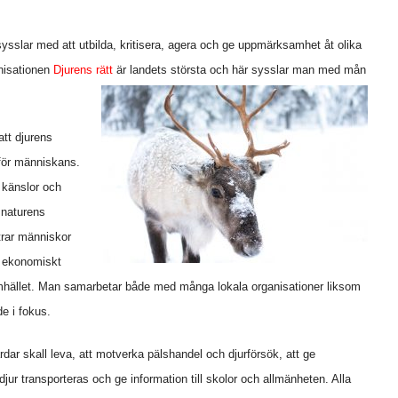
 sysslar med att utbilda, kritisera, agera och ge uppmärksamhet åt olika
anisationen
Djurens rätt
är landets största och här sysslar man med mån
att djurens
 för människans.
 känslor och
 naturens
trar människor
n ekonomiskt
samhället. Man samarbetar både med många lokala organisationer liksom
de i fokus.
dar skall leva, att motverka pälshandel och djurförsök, att ge
djur transporteras och ge information till skolor och allmänheten. Alla