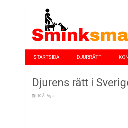
STARTSIDA
DJURRÄTT
KON
Djurens rätt i Sverig
10 År Ago